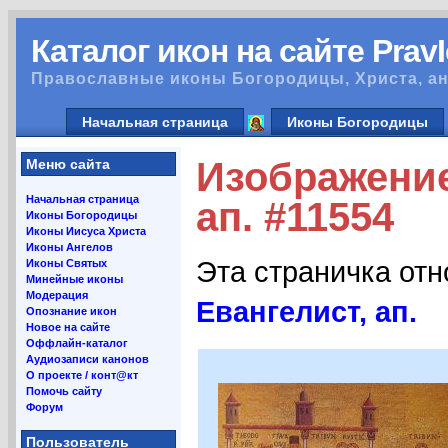
Каталог икон на сайте Prav
Православные иконы Богородицы, Христа, ан
Начальная страница
Иконы Богородицы
Изображение
Меню сайта
Начальная страница
ап. #11554
Иконы Богородицы
Иконы Иисуса Христа
Иконы Ангелов
Эта страничка от
Иконы Святых
Минейные иконы
Модерация
Евангелист, ап.
Опознание икон
Новое на сайте
Оффлайн-каталог
Аудиозаписи канонов
О проекте / конт@кт
Помочь сайту
Форум
Пользователь