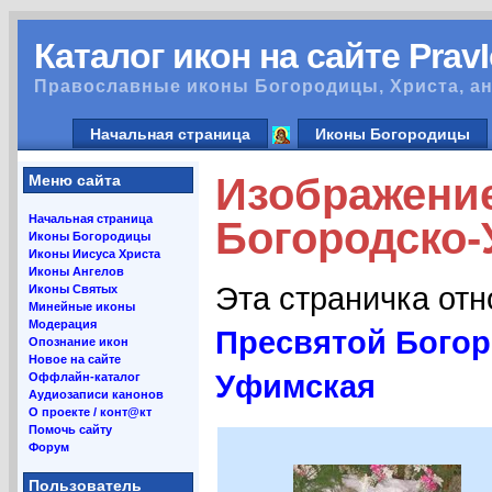
Каталог икон на сайте Prav
Православные иконы Богородицы, Христа, ан
Начальная страница
Иконы Богородицы
Изображение
Меню сайта
Начальная страница
Богородско-
Иконы Богородицы
Иконы Иисуса Христа
Иконы Ангелов
Эта страничка от
Иконы Святых
Минейные иконы
Модерация
Пресвятой Богор
Опознание икон
Новое на сайте
Уфимская
Оффлайн-каталог
Аудиозаписи канонов
О проекте / конт@кт
Помочь сайту
Форум
Пользователь