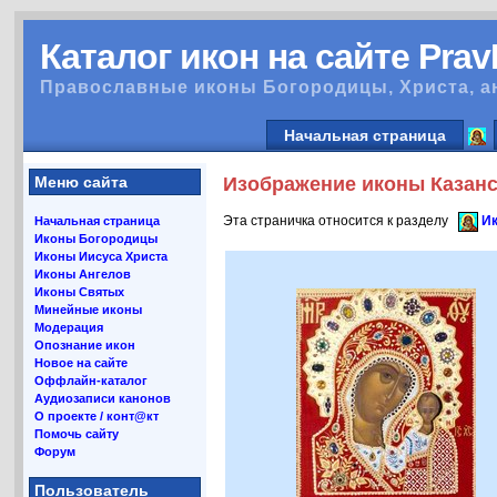
Каталог икон на сайте Pra
Православные иконы Богородицы, Христа, а
Начальная страница
Меню сайта
Изображение иконы Казанс
Эта страничка относится к разделу
Ик
Начальная страница
Иконы Богородицы
Иконы Иисуса Христа
Иконы Ангелов
Иконы Святых
Минейные иконы
Модерация
Опознание икон
Новое на сайте
Оффлайн-каталог
Аудиозаписи канонов
О проекте / конт@кт
Помочь сайту
Форум
Пользователь