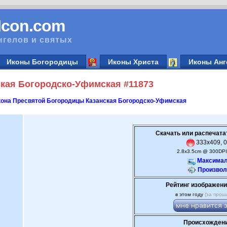
vIcon.com
нгелов и святых
Иконы Богородицы
Иконы Христа
Иконы Анг
кая Богородско-Уфимская #11873
она Пресвятой Богородицы Казанская Богородско-Уфимская
Скачать или распечата
333x409, 0
2.8x3.5cm @ 300DPI
Максимал
Произвол
Рейтинг изображени
в этом году
(за прош
Происхождени