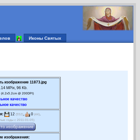
елов
Иконы Святых
ть изображение 11873.jpg
.14 MPix, 96 Kb.
 (4.2x5.2cm @ 200DPI)
ьное качество
ьное качество
я:
12
,
0
.
(552)
(44)
лые годы с 2011-01-05)
е изображения: