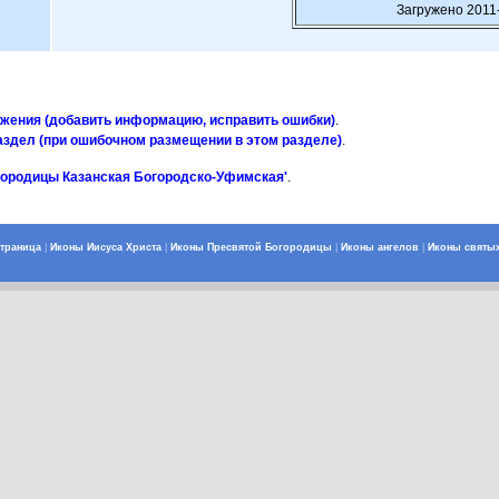
Загружено 2011
ажения (добавить информацию, исправить ошибки)
.
аздел (при ошибочном размещении в этом разделе)
.
городицы Казанская Богородско-Уфимская'
.
страница
|
Иконы Иисуса Христа
|
Иконы Пресвятой Богородицы
|
Иконы ангелов
|
Иконы святы