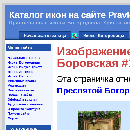
Каталог икон на сайте Prav
Православные иконы Богородицы, Христа, ан
Начальная страница
Иконы Богородицы
Изображение
Меню сайта
Начальная страница
Боровская #
Иконы Богородицы
Иконы Иисуса Христа
Иконы Ангелов
Эта страничка от
Иконы Святых
Минейные иконы
Модерация
Пресвятой Богор
Опознание икон
Новое на сайте
Оффлайн-каталог
Аудиозаписи канонов
О проекте / конт@кт
Помочь сайту
Форум
Пользователь