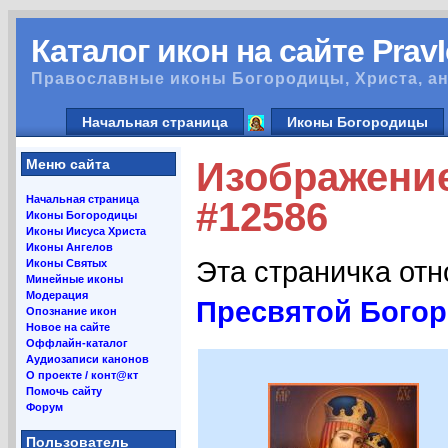
Каталог икон на сайте Prav
Православные иконы Богородицы, Христа, ан
Начальная страница
Иконы Богородицы
Изображение
Меню сайта
Начальная страница
#12586
Иконы Богородицы
Иконы Иисуса Христа
Иконы Ангелов
Эта страничка от
Иконы Святых
Минейные иконы
Модерация
Пресвятой Богор
Опознание икон
Новое на сайте
Оффлайн-каталог
Аудиозаписи канонов
О проекте / конт@кт
Помочь сайту
Форум
Пользователь