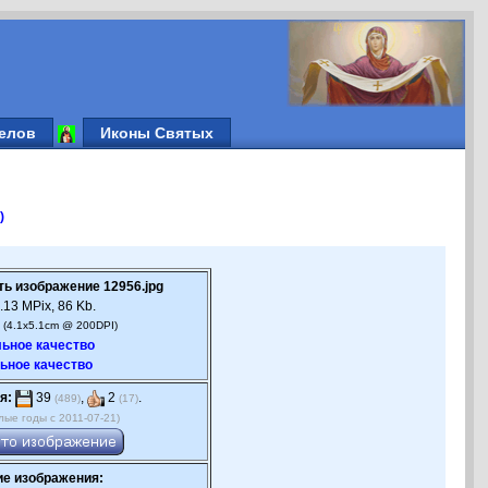
елов
Иконы Святых
)
ть изображение 12956.jpg
.13 MPix, 86 Kb.
 (4.1x5.1cm @ 200DPI)
ьное качество
ьное качество
я:
39
,
2
.
(489)
(17)
лые годы с 2011-07-21)
е изображения: