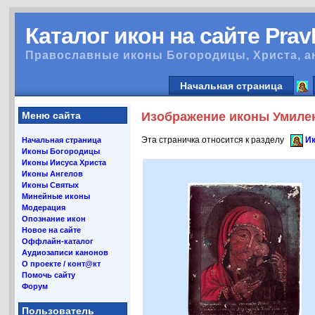
Каталог икон на сайте Pra
Православные иконы Богородицы, Христа, а
Начальная страница
Меню сайта
Изображение иконы Умилен
Эта страничка относится к разделу
Ик
Начальная страница
Иконы Богородицы
Иконы Иисуса Христа
Иконы Ангелов
Иконы Святых
Минейные иконы
Модерация
Опознание икон
Новое на сайте
Оффлайн-каталог
Аудиозаписи канонов
О проекте / конт@кт
Помочь сайту
Форум
Пользователь