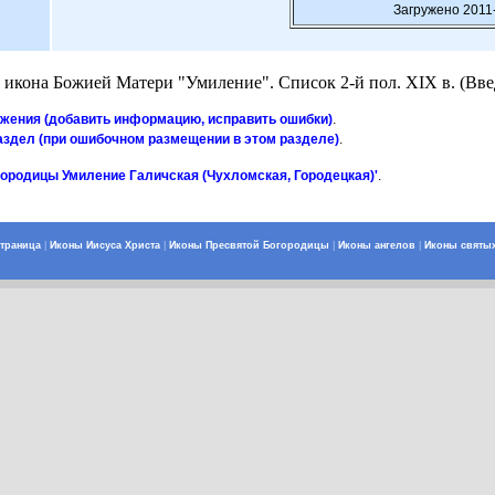
Загружено 2011
икона Божией Матери "Умиление". Список 2-й пол. XIX в. (Введ
ажения (добавить информацию, исправить ошибки)
.
аздел (при ошибочном размещении в этом разделе)
.
городицы Умиление Галичская (Чухломская, Городецкая)'
.
страница
|
Иконы Иисуса Христа
|
Иконы Пресвятой Богородицы
|
Иконы ангелов
|
Иконы святы