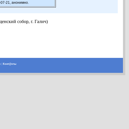
-07-21, анонимно.
енский собор, г. Галич)
х
|
Конт@кты