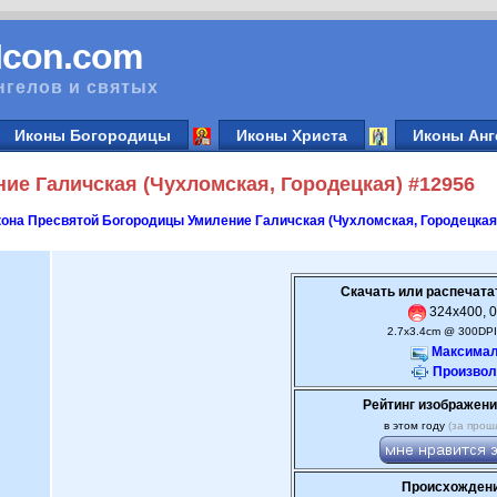
vIcon.com
нгелов и святых
Иконы Богородицы
Иконы Христа
Иконы Анг
ие Галичская (Чухломская, Городецкая) #12956
она Пресвятой Богородицы Умиление Галичская (Чухломская, Городецкая
Скачать или распечата
324x400, 0
2.7x3.4cm @ 300DPI
Максимал
Произвол
Рейтинг изображени
в этом году
(за прош
Происхождени