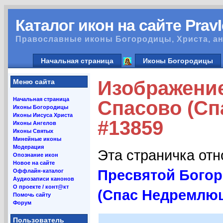
Каталог икон на сайте Prav
Православные иконы Богородицы, Христа, ан
Начальная страница
Иконы Богородицы
Изображени
Меню сайта
Начальная страница
Спасово (Сп
Иконы Богородицы
Иконы Иисуса Христа
#13859
Иконы Ангелов
Иконы Святых
Минейные иконы
Модерация
Эта страничка от
Опознание икон
Новое на сайте
Пресвятой Бого
Оффлайн-каталог
Аудиозаписи канонов
О проекте / конт@кт
(Спас Недремлю
Помочь сайту
Форум
Пользователь