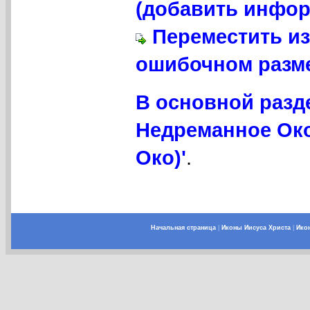
(добавить инфор
Переместить из
ошибочном разме
В основной разд
Недреманное Ок
Око)'
.
Начальная страница
|
Иконы Иисуса Христа
|
Ико