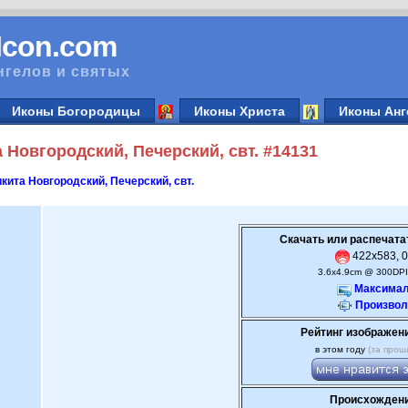
vIcon.com
нгелов и святых
Иконы Богородицы
Иконы Христа
Иконы Анг
Новгородский, Печерский, свт. #14131
кита Новгородский, Печерский, свт.
Скачать или распечата
422x583, 0
3.6x4.9cm @ 300DPI
Максимал
Произвол
Рейтинг изображен
в этом году
(за прош
Происхождени