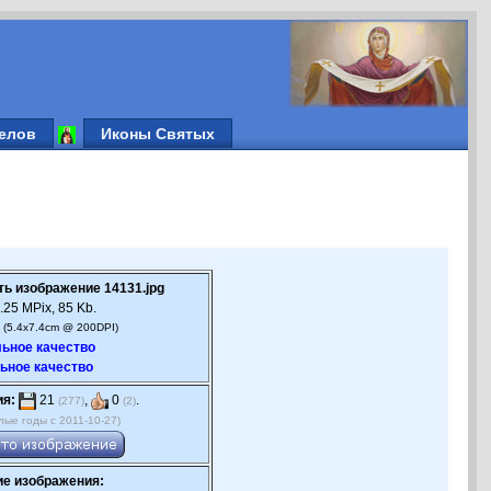
елов
Иконы Святых
ть изображение 14131.jpg
.25 MPix, 85 Kb.
 (5.4x7.4cm @ 200DPI)
ьное качество
ьное качество
ия:
21
,
0
.
(277)
(2)
лые годы с 2011-10-27)
е изображения: