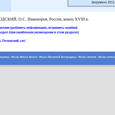
Загружено 2011
КИЙ, О.С. Никоноров, Россия, конец XVIII в.
ажения (добавить информацию, исправить ошибки)
.
аздел (при ошибочном размещении в этом разделе)
.
 Печерский, свт.'
.
страница
|
Иконы Иисуса Христа
|
Иконы Пресвятой Богородицы
|
Иконы ангелов
|
Иконы святы