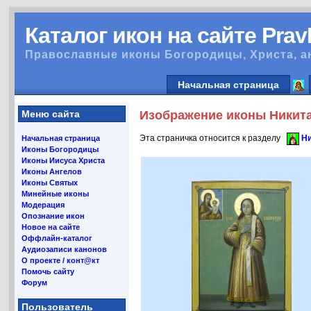
Каталог икон на сайте Pra
Православные иконы Богородицы, Христа, а
Начальная страница
Меню сайта
Изображение иконы Никита 
Эта страничка относится к разделу
Ни
Начальная страница
Иконы Богородицы
Иконы Иисуса Христа
Иконы Ангелов
Иконы Святых
Минейные иконы
Модерация
Опознание икон
Новое на сайте
Оффлайн-каталог
Аудиозаписи канонов
О проекте / конт@кт
Помочь сайту
Форум
Пользователь