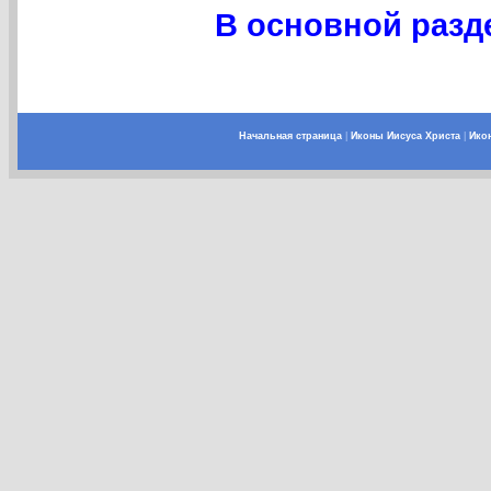
В основной разде
Начальная страница
|
Иконы Иисуса Христа
|
Ико