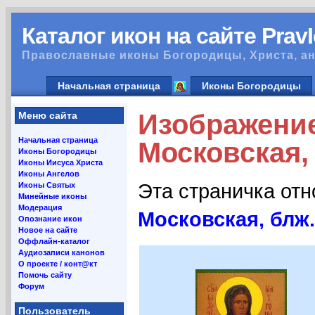
Каталог икон на сайте Prav
Православные иконы Богородицы, Христа, ан
Начальная страница
Иконы Богородицы
Изображени
Меню сайта
Начальная страница
Московская,
Иконы Богородицы
Иконы Иисуса Христа
Иконы Ангелов
Эта страничка от
Иконы Святых
Минейные иконы
Модерация
Московская, блж.
Опознание икон
Новое на сайте
Оффлайн-каталог
Аудиозаписи канонов
О проекте / конт@кт
Помочь сайту
Форум
Пользователь