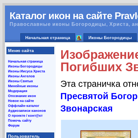
Каталог икон на сайте Prav
Православные иконы Богородицы, Христа, ан
Начальная страница
Иконы Богородицы
Изображени
Меню сайта
Начальная страница
Погибших Зв
Иконы Богородицы
Иконы Иисуса Христа
Иконы Ангелов
Эта страничка от
Иконы Святых
Минейные иконы
Модерация
Пресвятой Бого
Опознание икон
Новое на сайте
Звонарская
Оффлайн-каталог
Аудиозаписи канонов
О проекте / конт@кт
Помочь сайту
Форум
Пользователь