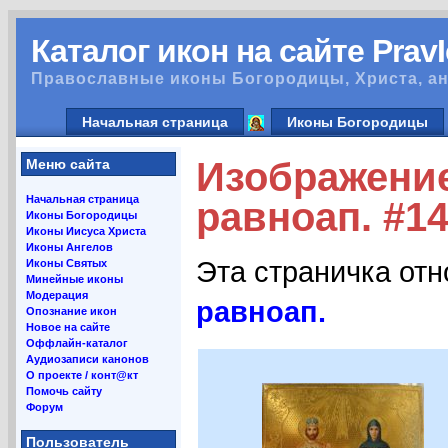
Каталог икон на сайте Prav
Православные иконы Богородицы, Христа, ан
Начальная страница
Иконы Богородицы
Изображение
Меню сайта
Начальная страница
равноап. #1
Иконы Богородицы
Иконы Иисуса Христа
Иконы Ангелов
Эта страничка от
Иконы Святых
Минейные иконы
Модерация
равноап.
Опознание икон
Новое на сайте
Оффлайн-каталог
Аудиозаписи канонов
О проекте / конт@кт
Помочь сайту
Форум
Пользователь