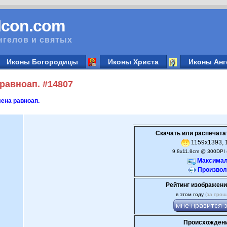
vIcon.com
нгелов и святых
Иконы Богородицы
Иконы Христа
Иконы Анг
равноап. #14807
ена равноап.
Скачать или распечата
1159x1393, 1
9.8x11.8cm @ 300DPI 
Максимал
Произвол
Рейтинг изображени
в этом году
(за прош
Происхождени