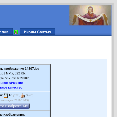
елов
Иконы Святых
ть изображение 14807.jpg
.61 MPix, 622 Kb.
(14.7x17.7cm @ 200DPI)
ьное качество
ьное качество
я:
16
,
0
.
(577)
(46)
лые годы с 2011-11-15)
е изображения: