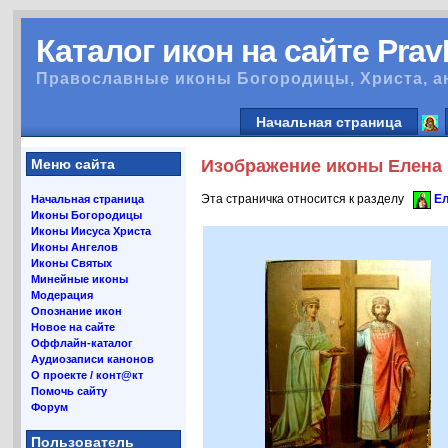
Каталог икон на сайте Pra
Православные иконы Богородицы, Христа, а
Начальная страница
Меню сайта
Изображение иконы Елена 
Эта страничка относится к разделу
Ел
Начальная страница
Иконы Богородицы
Иконы Иисуса Христа
Иконы Ангелов
Иконы Святых
Минейные иконы
Модерация
Опознание икон
Новое на сайте
Оффлайн-каталог
Аудиозаписи канонов
О проекте / конт@кт
Помочь сайту
Форум
Пользователь