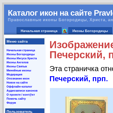
Каталог икон на сайте Prav
Православные иконы Богородицы, Христа, ан
Начальная страница
Иконы Богородицы
Изображени
Меню сайта
Начальная страница
Печерский, п
Иконы Богородицы
Иконы Иисуса Христа
Иконы Ангелов
Эта страничка от
Иконы Святых
Минейные иконы
Модерация
Печерский, прп.
Опознание икон
Новое на сайте
Оффлайн-каталог
Аудиозаписи канонов
О проекте / конт@кт
Помочь сайту
Форум
Пользователь