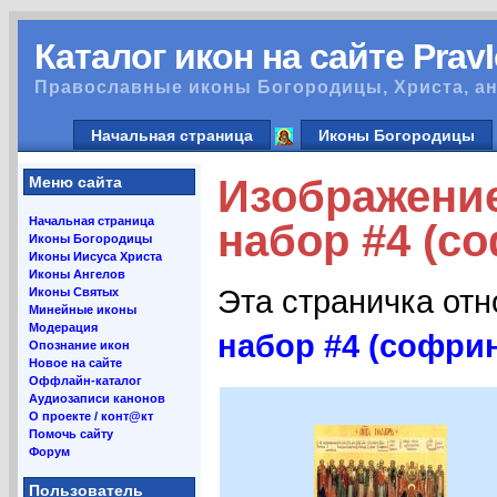
Каталог икон на сайте Prav
Православные иконы Богородицы, Христа, ан
Начальная страница
Иконы Богородицы
Изображение
Меню сайта
Начальная страница
набор #4 (с
Иконы Богородицы
Иконы Иисуса Христа
Иконы Ангелов
Эта страничка от
Иконы Святых
Минейные иконы
Модерация
набор #4 (софри
Опознание икон
Новое на сайте
Оффлайн-каталог
Аудиозаписи канонов
О проекте / конт@кт
Помочь сайту
Форум
Пользователь