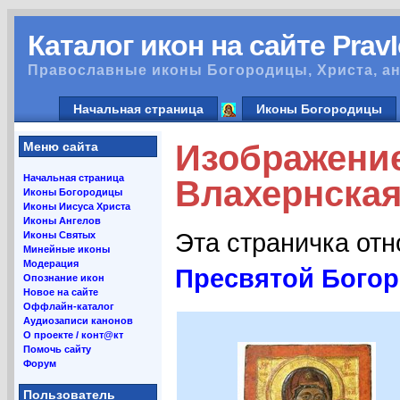
Каталог икон на сайте Prav
Православные иконы Богородицы, Христа, ан
Начальная страница
Иконы Богородицы
Изображени
Меню сайта
Начальная страница
Влахернская
Иконы Богородицы
Иконы Иисуса Христа
Иконы Ангелов
Эта страничка от
Иконы Святых
Минейные иконы
Модерация
Пресвятой Богор
Опознание икон
Новое на сайте
Оффлайн-каталог
Аудиозаписи канонов
О проекте / конт@кт
Помочь сайту
Форум
Пользователь