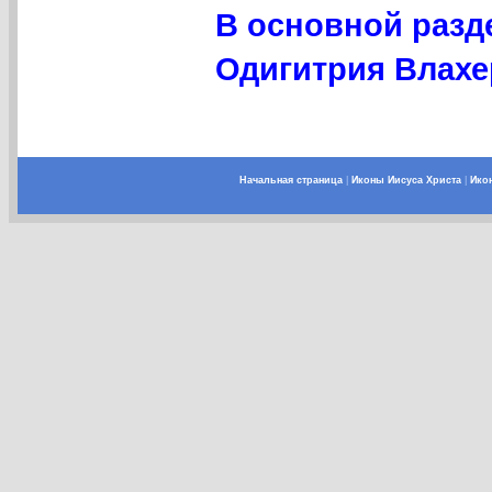
В основной разд
Одигитрия Влахе
Начальная страница
|
Иконы Иисуса Христа
|
Ико