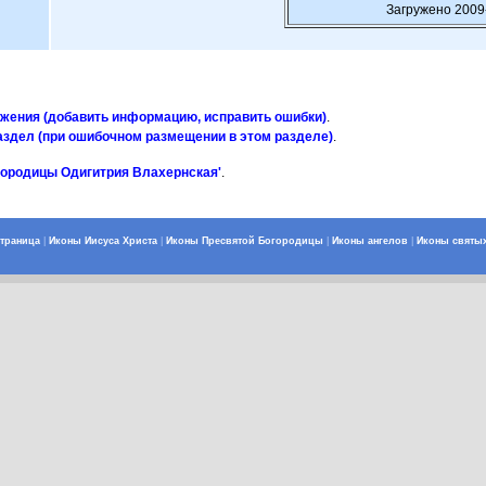
Загружено 2009
ажения (добавить информацию, исправить ошибки)
.
аздел (при ошибочном размещении в этом разделе)
.
городицы Одигитрия Влахернская'
.
страница
|
Иконы Иисуса Христа
|
Иконы Пресвятой Богородицы
|
Иконы ангелов
|
Иконы святы