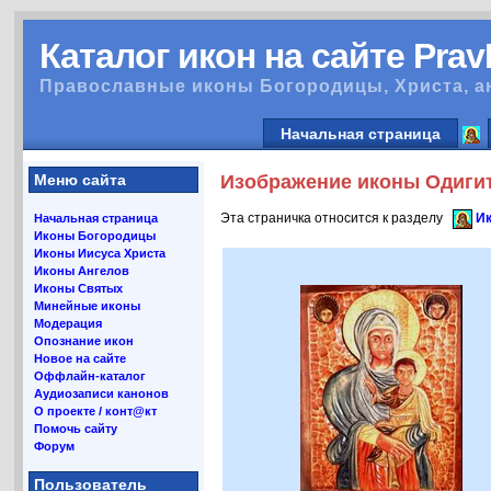
Каталог икон на сайте Pra
Православные иконы Богородицы, Христа, а
Начальная страница
Меню сайта
Изображение иконы Одигит
Эта страничка относится к разделу
Ик
Начальная страница
Иконы Богородицы
Иконы Иисуса Христа
Иконы Ангелов
Иконы Святых
Минейные иконы
Модерация
Опознание икон
Новое на сайте
Оффлайн-каталог
Аудиозаписи канонов
О проекте / конт@кт
Помочь сайту
Форум
Пользователь