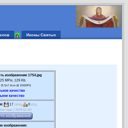
елов
Иконы Святых
ть изображение 1754.jpg
25 MPix, 129 Kb.
 (5.5x7.4cm @ 200DPI)
ьное качество
ьное качество
я:
17
,
0
.
(309)
(16)
лые годы с 2009-11-10)
е изображения: