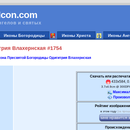
vIcon.com
нгелов и святых
Иконы Богородицы
Иконы Христа
Иконы Анг
рия Влахернская #1754
она Пресвятой Богородицы Одигитрия Влахернская
Скачать или распечата
433x584, 0.
3.7x4.9cm @ 300DPI
Максимал
Произвол
Рейтинг изображени
в этом году
(за прош
Происхождени