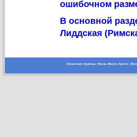
ошибочном разме
В основной разд
Лиддская (Римска
Начальная страница
|
Иконы Иисуса Христа
|
Ико