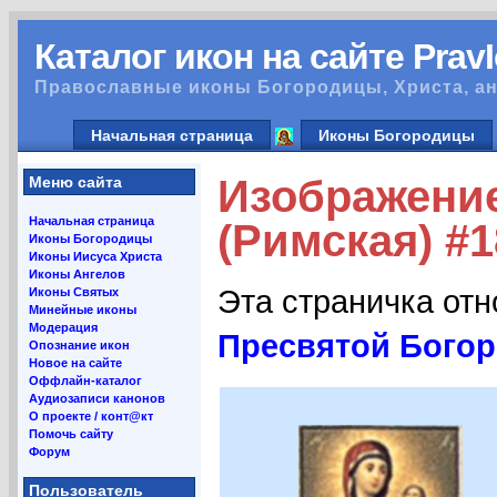
Каталог икон на сайте Prav
Православные иконы Богородицы, Христа, ан
Начальная страница
Иконы Богородицы
Изображени
Меню сайта
Начальная страница
(Римская) #
Иконы Богородицы
Иконы Иисуса Христа
Иконы Ангелов
Эта страничка от
Иконы Святых
Минейные иконы
Модерация
Пресвятой Богор
Опознание икон
Новое на сайте
Оффлайн-каталог
Аудиозаписи канонов
О проекте / конт@кт
Помочь сайту
Форум
Пользователь