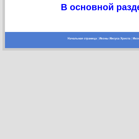
В основной разде
Начальная страница
|
Иконы Иисуса Христа
|
Ико