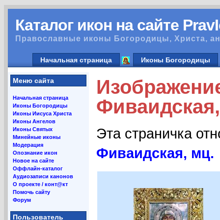
Каталог икон на сайте Prav
Православные иконы Богородицы, Христа, ан
Начальная страница
Иконы Богородицы
Изображени
Меню сайта
Начальная страница
Фиваидская,
Иконы Богородицы
Иконы Иисуса Христа
Иконы Ангелов
Эта страничка от
Иконы Святых
Минейные иконы
Модерация
Фиваидская, мц.
Опознание икон
Новое на сайте
Оффлайн-каталог
Аудиозаписи канонов
О проекте / конт@кт
Помочь сайту
Форум
Пользователь