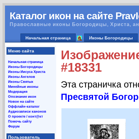
Каталог икон на сайте Prav
Православные иконы Богородицы, Христа, ан
Начальная страница
Иконы Богородицы
Изображение
Меню сайта
Начальная страница
#18331
Иконы Богородицы
Иконы Иисуса Христа
Иконы Ангелов
Эта страничка от
Иконы Святых
Минейные иконы
Модерация
Пресвятой Богор
Опознание икон
Новое на сайте
Оффлайн-каталог
Аудиозаписи канонов
О проекте / конт@кт
Помочь сайту
Форум
Пользователь