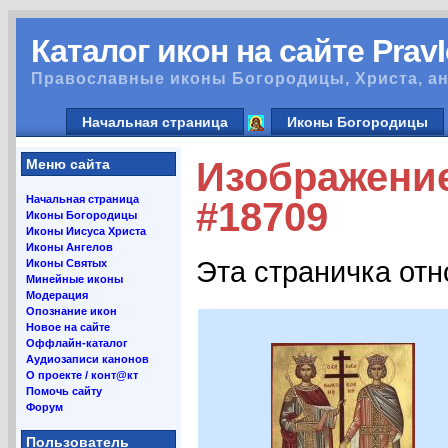
Каталог икон на сайте Prav
Православные иконы Богородицы, Христа, ан
Начальная страница
Иконы Богородицы
Изображение
Меню сайта
Начальная страница
#18709
Иконы Богородицы
Иконы Иисуса Христа
Иконы Ангелов
Эта страничка от
Иконы Святых
Минейные иконы
Модерация
Опознание икон
Новое на сайте
Оффлайн-каталог
Аудиозаписи канонов
О проекте / конт@кт
Помочь сайту
Форум
Пользователь