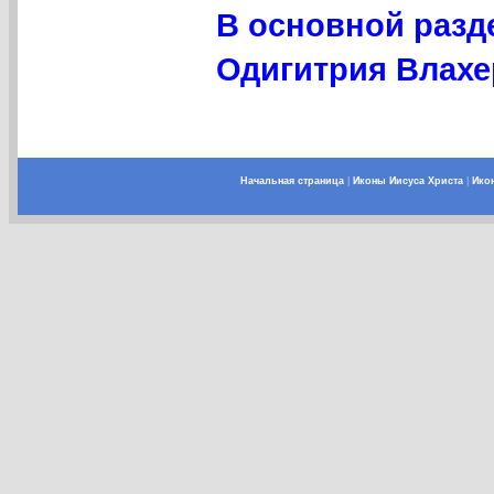
В основной разд
Одигитрия Влахе
Начальная страница
|
Иконы Иисуса Христа
|
Ико