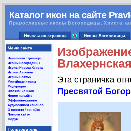
Каталог икон на сайте Prav
Православные иконы Богородицы, Христа, ан
Начальная страница
Иконы Богородицы
Изображени
Меню сайта
Начальная страница
Влахернская
Иконы Богородицы
Иконы Иисуса Христа
Иконы Ангелов
Эта страничка от
Иконы Святых
Минейные иконы
Модерация
Пресвятой Богор
Опознание икон
Новое на сайте
Оффлайн-каталог
Аудиозаписи канонов
О проекте / конт@кт
Помочь сайту
Форум
Пользователь