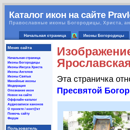
Каталог икон на сайте Prav
Православные иконы Богородицы, Христа, ан
Начальная страница
Иконы Богородицы
Изображение
Меню сайта
Начальная страница
Ярославская
Иконы Богородицы
Иконы Иисуса Христа
Иконы Ангелов
Эта страничка от
Иконы Святых
Минейные иконы
Модерация
Пресвятой Богор
Опознание икон
Новое на сайте
Оффлайн-каталог
Аудиозаписи канонов
О проекте / конт@кт
Помочь сайту
Форум
Пользователь