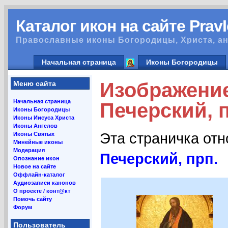
Каталог икон на сайте Prav
Православные иконы Богородицы, Христа, ан
Начальная страница
Иконы Богородицы
Изображени
Меню сайта
Начальная страница
Печерский, п
Иконы Богородицы
Иконы Иисуса Христа
Иконы Ангелов
Эта страничка от
Иконы Святых
Минейные иконы
Модерация
Печерский, прп.
Опознание икон
Новое на сайте
Оффлайн-каталог
Аудиозаписи канонов
О проекте / конт@кт
Помочь сайту
Форум
Пользователь