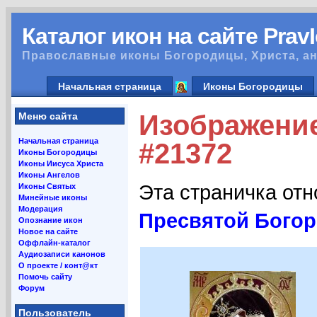
Каталог икон на сайте Prav
Православные иконы Богородицы, Христа, ан
Начальная страница
Иконы Богородицы
Изображение
Меню сайта
Начальная страница
#21372
Иконы Богородицы
Иконы Иисуса Христа
Иконы Ангелов
Эта страничка от
Иконы Святых
Минейные иконы
Модерация
Пресвятой Бого
Опознание икон
Новое на сайте
Оффлайн-каталог
Аудиозаписи канонов
О проекте / конт@кт
Помочь сайту
Форум
Пользователь