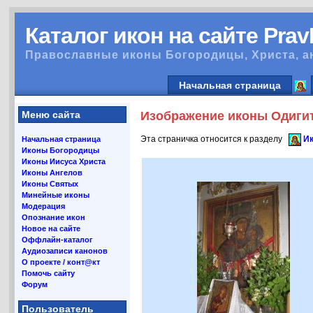
Каталог икон на сайте Pra
Православные иконы Богородицы, Христа, а
Начальная страница
Меню сайта
Изображение иконы Одигит
Эта страничка относится к разделу
Ик
Начальная страница
Иконы Богородицы
Иконы Иисуса Христа
Иконы Ангелов
Иконы Святых
Минейные иконы
Модерация
Опознание икон
Новое на сайте
Оффлайн-каталог
Аудиозаписи канонов
О проекте / конт@кт
Помочь сайту
Форум
Пользователь