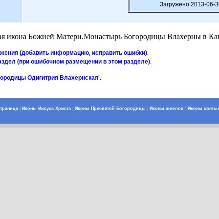
Загружено 2013-06-3
ая икона Божией Матери.Монастырь Богородицы Влахерны в Ка
ажения (добавить информацию, исправить ошибки)
.
аздел (при ошибочном размещении в этом разделе)
.
городицы Одигитрия Влахернская'
.
страница
|
Иконы Иисуса Христа
|
Иконы Пресвятой Богородицы
|
Иконы ангелов
|
Иконы святы