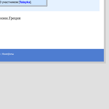
0 участником [
Talayka
].
нони.Греция
х
|
Конт@кты