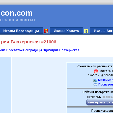
vIcon.com
нгелов и святых
Иконы Богородицы
Иконы Христа
Иконы Анг
рия Влахернская #21606
она Пресвятой Богородицы Одигитрия Влахернская
Скачать или распечата
450x676, 0
3.8x5.7cm @ 300DPI
Максимал
Произвол
Рейтинг изображени
в этом году
(за прош
Происхождени