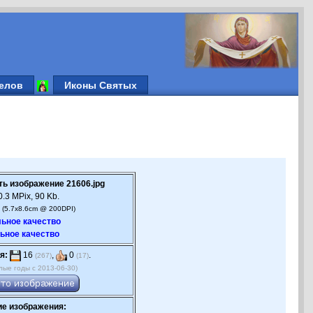
елов
Иконы Святых
ть изображение 21606.jpg
.3 MPix, 90 Kb.
 (5.7x8.6cm @ 200DPI)
ьное качество
ьное качество
я:
16
,
0
.
(267)
(17)
лые годы с 2013-06-30)
е изображения: