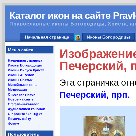
Каталог икон на сайте Prav
Православные иконы Богородицы, Христа, ан
Начальная страница
Иконы Богородицы
Изображени
Меню сайта
Начальная страница
Печерский, п
Иконы Богородицы
Иконы Иисуса Христа
Иконы Ангелов
Эта страничка от
Иконы Святых
Минейные иконы
Модерация
Печерский, прп.
Опознание икон
Новое на сайте
Оффлайн-каталог
Аудиозаписи канонов
О проекте / конт@кт
Помочь сайту
Форум
Пользователь