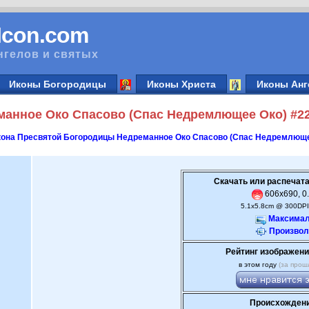
vIcon.com
нгелов и святых
Иконы Богородицы
Иконы Христа
Иконы Анг
анное Око Спасово (Спас Недремлющее Око) #2
кона Пресвятой Богородицы Недреманное Око Спасово (Спас Недремлюще
Скачать или распечата
606x690, 0.
5.1x5.8cm @ 300DPI
Максимал
Произвол
Рейтинг изображени
в этом году
(за прош
Происхождени