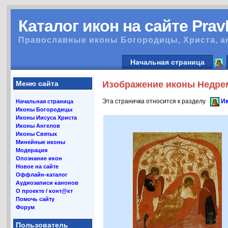
Каталог икон на сайте Pra
Православные иконы Богородицы, Христа, а
Начальная страница
Меню сайта
Изображение иконы Недрем
Эта страничка относится к разделу
И
Начальная страница
Иконы Богородицы
Иконы Иисуса Христа
Иконы Ангелов
Иконы Святых
Минейные иконы
Модерация
Опознание икон
Новое на сайте
Оффлайн-каталог
Аудиозаписи канонов
О проекте / конт@кт
Помочь сайту
Форум
Пользователь