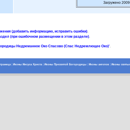
Загружено 2009
ажения (добавить информацию, исправить ошибки)
.
аздел (при ошибочном размещении в этом разделе)
.
огородицы Недреманное Око Спасово (Спас Недремлющее Око)'
.
страница
|
Иконы Иисуса Христа
|
Иконы Пресвятой Богородицы
|
Иконы ангелов
|
Иконы святы