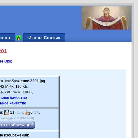
елов
Иконы Святых
201
е Око)
ть изображение 2201.jpg
42 MPix, 116 Kb.
 (7.7x8.8cm @ 200DPI)
ьное качество
ьное качество
я:
21
,
0
.
(414)
(17)
лые годы с 2009-11-10)
е изображения: