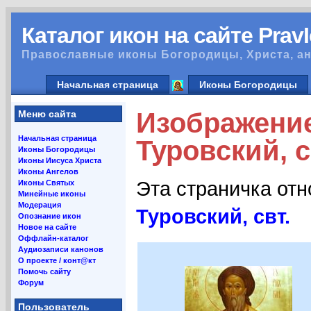
Каталог икон на сайте Prav
Православные иконы Богородицы, Христа, ан
Начальная страница
Иконы Богородицы
Изображени
Меню сайта
Начальная страница
Туровский, с
Иконы Богородицы
Иконы Иисуса Христа
Иконы Ангелов
Эта страничка от
Иконы Святых
Минейные иконы
Модерация
Туровский, свт.
Опознание икон
Новое на сайте
Оффлайн-каталог
Аудиозаписи канонов
О проекте / конт@кт
Помочь сайту
Форум
Пользователь