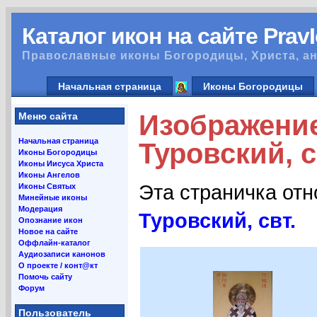
Каталог икон на сайте Prav
Православные иконы Богородицы, Христа, ан
Начальная страница
Иконы Богородицы
Изображени
Меню сайта
Начальная страница
Туровский, с
Иконы Богородицы
Иконы Иисуса Христа
Иконы Ангелов
Эта страничка от
Иконы Святых
Минейные иконы
Модерация
Туровский, свт.
Опознание икон
Новое на сайте
Оффлайн-каталог
Аудиозаписи канонов
О проекте / конт@кт
Помочь сайту
Форум
Пользователь