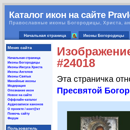
Каталог икон на сайте Prav
Православные иконы Богородицы, Христа, ан
Начальная страница
Иконы Богородицы
Изображение
Меню сайта
Начальная страница
#24018
Иконы Богородицы
Иконы Иисуса Христа
Иконы Ангелов
Эта страничка от
Иконы Святых
Минейные иконы
Модерация
Пресвятой Богор
Опознание икон
Новое на сайте
Оффлайн-каталог
Аудиозаписи канонов
О проекте / конт@кт
Помочь сайту
Форум
Пользователь