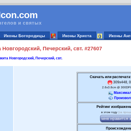
vIcon.com
нгелов и святых
Иконы Богородицы
Иконы Христа
Иконы Анг
Новгородский, Печерский, свт. #27607
кита Новгородский, Печерский, свт.
Скачать или распечата
309x448, 0
2.6x3.8cm @ 300DPI
Максимал
Произвол
Рейтинг изображен
в этом году
(за прош
Происхождени