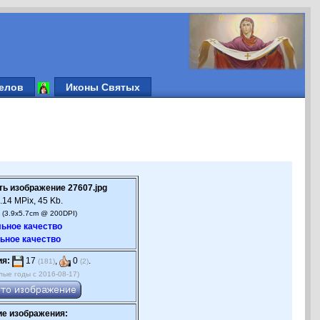
елов
Иконы Святых
ть изображение 27607.jpg
.14 MPix, 45 Kb.
 (3.9x5.7cm @ 200DPI)
ьное качество
ьное качество
ия:
17
,
0
.
(181)
(2)
лые годы с 2016-08-17)
е изображения: