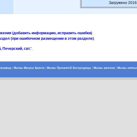
Загружено 2016
ажения (добавить информацию, исправить ошибки)
.
аздел (при ошибочном размещении в этом разделе)
.
 Печерский, свт.'
.
страница
|
Иконы Иисуса Христа
|
Иконы Пресвятой Богородицы
|
Иконы ангелов
|
Иконы святы