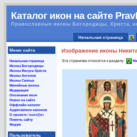
Каталог икон на сайте Pra
Православные иконы Богородицы, Христа, а
Начальная страница
Меню сайта
Изображение иконы Никита 
Эта страничка относится к разделу
Ни
Начальная страница
Иконы Богородицы
Иконы Иисуса Христа
Иконы Ангелов
Иконы Святых
Минейные иконы
Модерация
Опознание икон
Новое на сайте
Оффлайн-каталог
Аудиозаписи канонов
О проекте / конт@кт
Помочь сайту
Форум
Пользователь