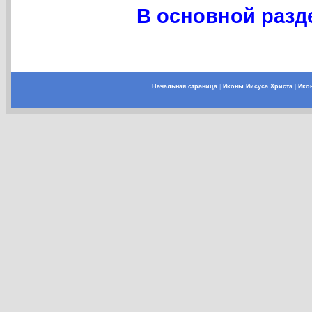
В основной разде
Начальная страница
|
Иконы Иисуса Христа
|
Ико