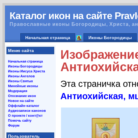
Каталог икон на сайте Prav
Православные иконы Богородицы, Христа, ан
Начальная страница
Иконы Богородицы
Изображени
Меню сайта
Начальная страница
Антиохийска
Иконы Богородицы
Иконы Иисуса Христа
Иконы Ангелов
Эта страничка от
Иконы Святых
Минейные иконы
Модерация
Антиохийская, мц
Опознание икон
Новое на сайте
Оффлайн-каталог
Аудиозаписи канонов
О проекте / конт@кт
Помочь сайту
Форум
Пользователь