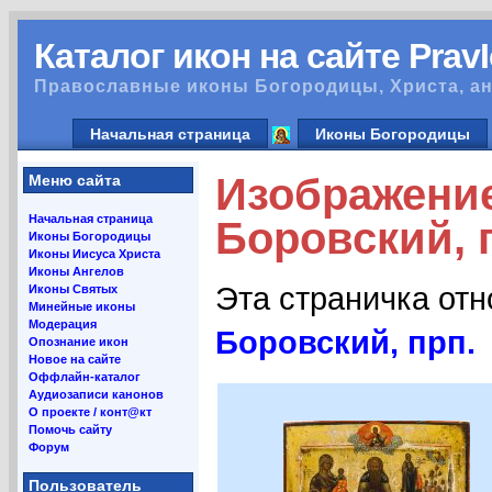
Каталог икон на сайте Prav
Православные иконы Богородицы, Христа, ан
Начальная страница
Иконы Богородицы
Изображени
Меню сайта
Начальная страница
Боровский, 
Иконы Богородицы
Иконы Иисуса Христа
Иконы Ангелов
Эта страничка от
Иконы Святых
Минейные иконы
Модерация
Боровский, прп.
Опознание икон
Новое на сайте
Оффлайн-каталог
Аудиозаписи канонов
О проекте / конт@кт
Помочь сайту
Форум
Пользователь