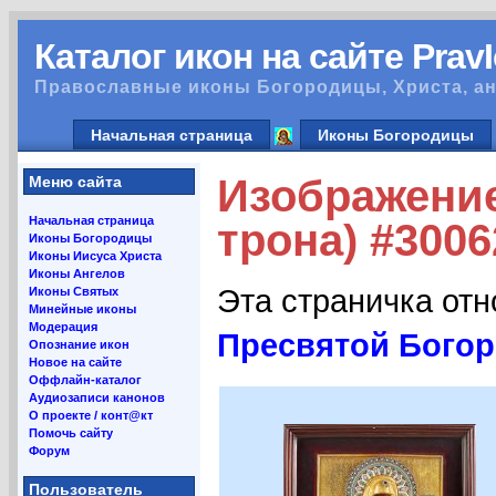
Каталог икон на сайте Prav
Православные иконы Богородицы, Христа, ан
Начальная страница
Иконы Богородицы
Изображение
Меню сайта
Начальная страница
трона) #3006
Иконы Богородицы
Иконы Иисуса Христа
Иконы Ангелов
Эта страничка от
Иконы Святых
Минейные иконы
Модерация
Пресвятой Богор
Опознание икон
Новое на сайте
Оффлайн-каталог
Аудиозаписи канонов
О проекте / конт@кт
Помочь сайту
Форум
Пользователь