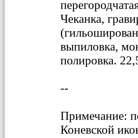
перегородчатая
Чеканка, грав
(гильошировани
выпиловка, мон
полировка. 22,
--
Примечание: п
Коневской икон