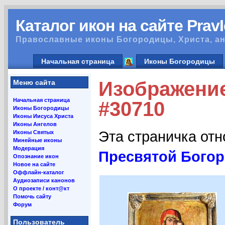
Каталог икон на сайте Prav
Православные иконы Богородицы, Христа, ан
Начальная страница
Иконы Богородицы
Изображение
Меню сайта
Начальная страница
#30710
Иконы Богородицы
Иконы Иисуса Христа
Иконы Ангелов
Эта страничка от
Иконы Святых
Минейные иконы
Модерация
Пресвятой Богор
Опознание икон
Новое на сайте
Оффлайн-каталог
Аудиозаписи канонов
О проекте / конт@кт
Помочь сайту
Форум
Пользователь