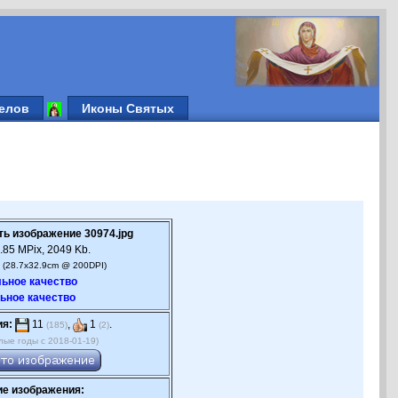
елов
Иконы Святых
ть изображение 30974.jpg
.85 MPix, 2049 Kb.
 (28.7x32.9cm @ 200DPI)
ьное качество
ьное качество
ия:
11
,
1
.
(185)
(2)
лые годы с 2018-01-19)
е изображения: