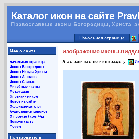
Каталог икон на сайте Pra
Православные иконы Богородицы, Христа, а
Начальная страница
Меню сайта
Изображение иконы Лиддск
Эта страничка относится к разделу
Ик
Начальная страница
Иконы Богородицы
Иконы Иисуса Христа
Иконы Ангелов
Иконы Святых
Минейные иконы
Модерация
Опознание икон
Новое на сайте
Оффлайн-каталог
Аудиозаписи канонов
О проекте / конт@кт
Помочь сайту
Форум
Пользователь