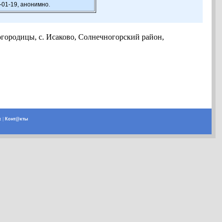
-01-19, анонимно.
Богородицы, с. Исаково, Солнечногорский район,
х
|
Конт@кты