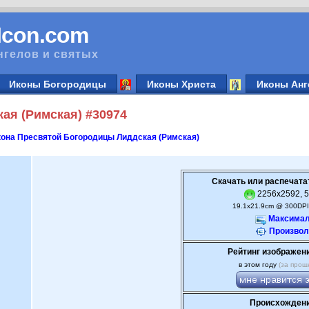
vIcon.com
нгелов и святых
Иконы Богородицы
Иконы Христа
Иконы Анг
ая (Римская) #30974
она Пресвятой Богородицы Лиддская (Римская)
Скачать или распечата
2256x2592, 5
19.1x21.9cm @ 300DPI
Максимал
Произвол
Рейтинг изображен
в этом году
(за прош
Происхождени