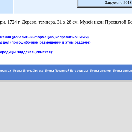
Загружено 2018
и. 1724 г. Дерево, темпера. 31 х 28 см. Музей икон Пресвятой 
ажения (добавить информацию, исправить ошибки)
.
аздел (при ошибочном размещении в этом разделе)
.
городицы Лиддская (Римская)'
.
страница
|
Иконы Иисуса Христа
|
Иконы Пресвятой Богородицы
|
Иконы ангелов
|
Иконы святы