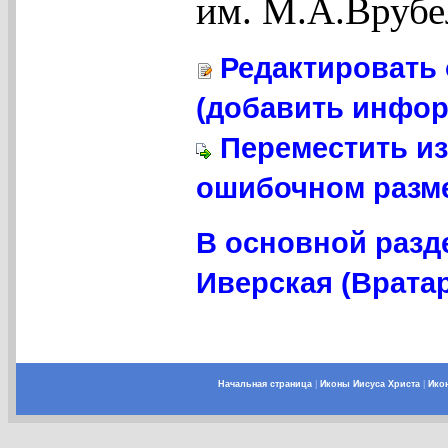
им. М.А.Врубе
Редактировать 
(добавить инфор
Переместить из
ошибочном разме
В основной разд
Иверская (Вратар
Начальная страница
|
Иконы Иисуса Христа
|
Ико