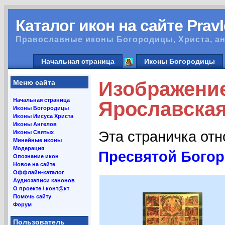
Каталог икон на сайте Prav
Православные иконы Богородицы, Христа, ан
Начальная страница
Иконы Богородицы
Изображение
Меню сайта
Начальная страница
Ярославская
Иконы Богородицы
Иконы Иисуса Христа
Иконы Ангелов
Эта страничка от
Иконы Святых
Минейные иконы
Модерация
Пресвятой Богор
Опознание икон
Новое на сайте
Оффлайн-каталог
Аудиозаписи канонов
О проекте / конт@кт
Помочь сайту
Форум
Пользователь