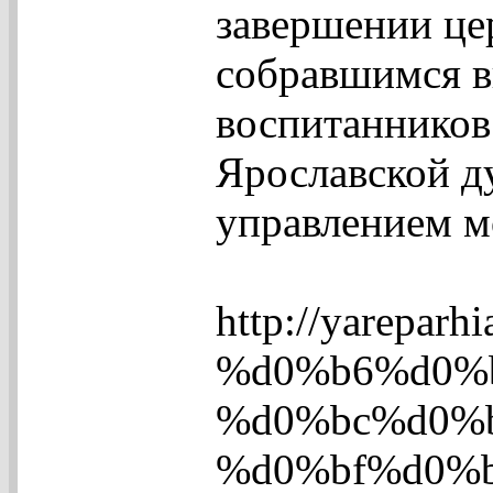
завершении це
собравшимся в
воспитанников 
Ярославской д
управлением м
http://yare
%d0%b6%d0%
%d0%bc%d0%
%d0%bf%d0%