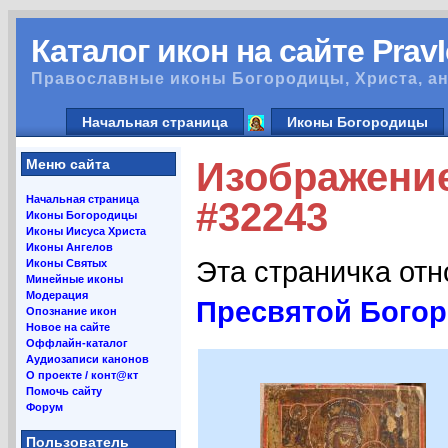
Каталог икон на сайте Prav
Православные иконы Богородицы, Христа, ан
Начальная страница
Иконы Богородицы
Изображени
Меню сайта
Начальная страница
#32243
Иконы Богородицы
Иконы Иисуса Христа
Иконы Ангелов
Эта страничка от
Иконы Святых
Минейные иконы
Модерация
Пресвятой Бого
Опознание икон
Новое на сайте
Оффлайн-каталог
Аудиозаписи канонов
О проекте / конт@кт
Помочь сайту
Форум
Пользователь