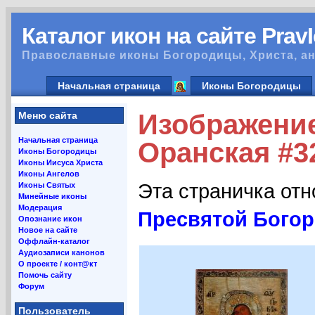
Каталог икон на сайте Prav
Православные иконы Богородицы, Христа, ан
Начальная страница
Иконы Богородицы
Изображени
Меню сайта
Начальная страница
Оранская #3
Иконы Богородицы
Иконы Иисуса Христа
Иконы Ангелов
Эта страничка от
Иконы Святых
Минейные иконы
Модерация
Пресвятой Бого
Опознание икон
Новое на сайте
Оффлайн-каталог
Аудиозаписи канонов
О проекте / конт@кт
Помочь сайту
Форум
Пользователь