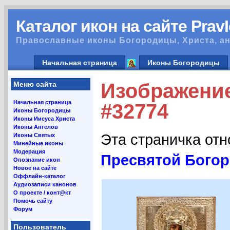
Каталог икон на сайте Prav
Православные иконы Богородицы, Христа, ан
Начальная страница
Иконы Богородицы
Изображение
Меню сайта
Начальная страница
#32774
Иконы Богородицы
Иконы Иисуса Христа
Иконы Ангелов
Эта страничка от
Иконы Святых
Минейные иконы
Модерация
Пресвятой Богор
Опознание икон
Новое на сайте
Оффлайн-каталог
Аудиозаписи канонов
О проекте / конт@кт
Помочь сайту
Форум
Пользователь