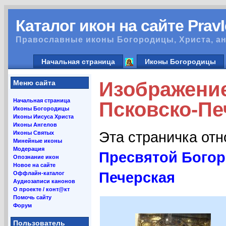
Каталог икон на сайте Prav
Православные иконы Богородицы, Христа, ан
Начальная страница
Иконы Богородицы
Изображени
Меню сайта
Начальная страница
Псковско-Пе
Иконы Богородицы
Иконы Иисуса Христа
Иконы Ангелов
Эта страничка от
Иконы Святых
Минейные иконы
Модерация
Пресвятой Богор
Опознание икон
Новое на сайте
Печерская
Оффлайн-каталог
Аудиозаписи канонов
О проекте / конт@кт
Помочь сайту
Форум
Пользователь