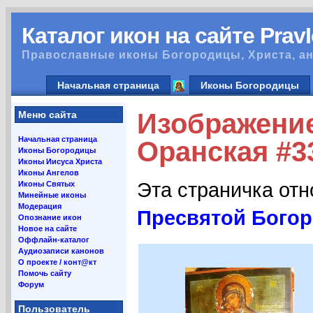
Каталог икон на сайте Prav
Православные иконы Богородицы, Христа, ан
Начальная страница
Иконы Богородицы
Изображени
Меню сайта
Начальная страница
Оранская #3
Иконы Богородицы
Иконы Иисуса Христа
Иконы Ангелов
Эта страничка от
Иконы Святых
Минейные иконы
Модерация
Пресвятой Бого
Опознание икон
Новое на сайте
Оффлайн-каталог
Аудиозаписи канонов
О проекте / конт@кт
Помочь сайту
Форум
Пользователь