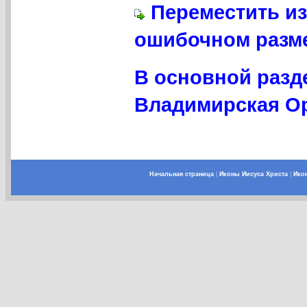
Переместить из
ошибочном разме
В основной разд
Владимирская Ор
Начальная страница
|
Иконы Иисуса Христа
|
Ико