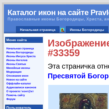
Каталог икон на сайте Prav
Православные иконы Богородицы, Христа, ан
Начальная страница
Иконы Богородицы
Изображение
Меню сайта
Начальная страница
#33359
Иконы Богородицы
Иконы Иисуса Христа
Иконы Ангелов
Эта страничка от
Иконы Святых
Минейные иконы
Модерация
Пресвятой Богор
Опознание икон
Новое на сайте
Оффлайн-каталог
Аудиозаписи канонов
О проекте / конт@кт
Помочь сайту
Форум
Пользователь