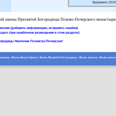
Загружено 2019
й иконы Пресвятой Богородицы Псково-Печерского монастыря Уми
ажения (добавить информацию, исправить ошибки)
.
аздел (при ошибочном размещении в этом разделе)
.
городицы Умиление Псковско-Печерская'
.
страница
|
Иконы Иисуса Христа
|
Иконы Пресвятой Богородицы
|
Иконы ангелов
|
Иконы святы