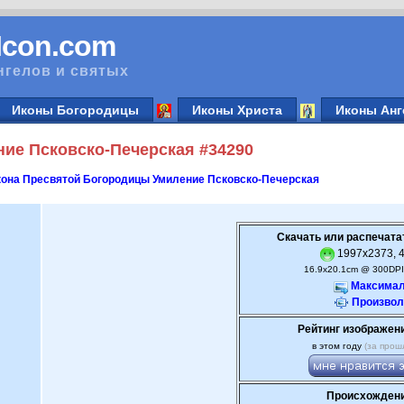
vIcon.com
нгелов и святых
Иконы Богородицы
Иконы Христа
Иконы Анг
ие Псковско-Печерская #34290
она Пресвятой Богородицы Умиление Псковско-Печерская
Скачать или распечата
1997x2373, 4
16.9x20.1cm @ 300DPI
Максимал
Произвол
Рейтинг изображен
в этом году
(за прош
Происхождени