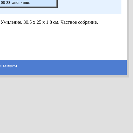
-08-23, анонимно.
ление. 30,5 х 25 х 1,8 см. Частное собрание.
х
|
Конт@кты