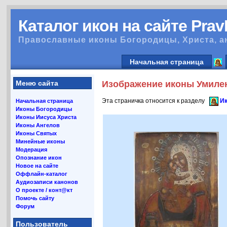
Каталог икон на сайте Pra
Православные иконы Богородицы, Христа, а
Начальная страница
Меню сайта
Изображение иконы Умилен
Эта страничка относится к разделу
Ик
Начальная страница
Иконы Богородицы
Иконы Иисуса Христа
Иконы Ангелов
Иконы Святых
Минейные иконы
Модерация
Опознание икон
Новое на сайте
Оффлайн-каталог
Аудиозаписи канонов
О проекте / конт@кт
Помочь сайту
Форум
Пользователь