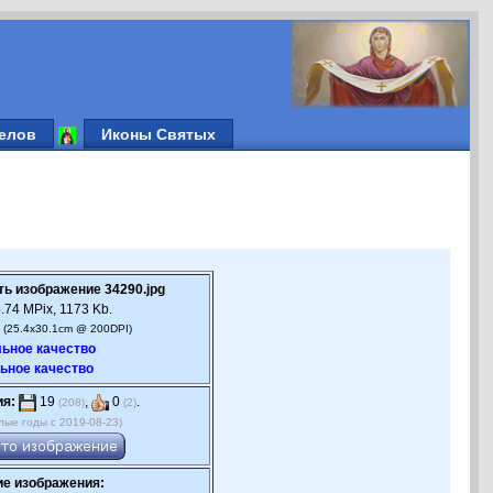
елов
Иконы Святых
ть изображение 34290.jpg
.74 MPix, 1173 Kb.
 (25.4x30.1cm @ 200DPI)
ьное качество
ьное качество
ия:
19
,
0
.
(208)
(2)
лые годы с 2019-08-23)
е изображения: