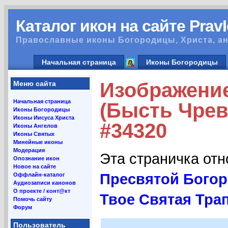
Каталог икон на сайте Prav
Православные иконы Богородицы, Христа, ан
Начальная страница
Иконы Богородицы
Изображени
Меню сайта
Начальная страница
(Бысть Чрев
Иконы Богородицы
Иконы Иисуса Христа
#34320
Иконы Ангелов
Иконы Святых
Минейные иконы
Модерация
Эта страничка от
Опознание икон
Новое на сайте
Пресвятой Богор
Оффлайн-каталог
Аудиозаписи канонов
О проекте / конт@кт
Твое Святая Трап
Помочь сайту
Форум
Пользователь