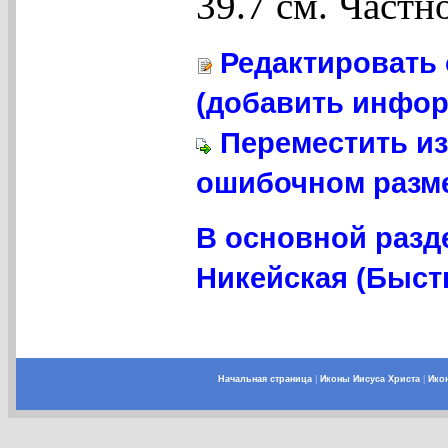
39.7 см. Частн
Редактировать 
(добавить инфор
Переместить из
ошибочном разме
В основной разд
Никейская (Бысть
Начальная страница
|
Иконы Иисуса Христа
|
Ико