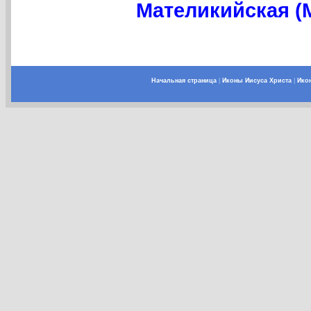
Мателикийская (
Начальная страница
|
Иконы Иисуса Христа
|
Ико