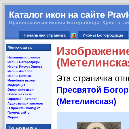
Каталог икон на сайте Prav
Православные иконы Богородицы, Христа, ан
Начальная страница
Иконы Богородицы
Изображени
Меню сайта
Начальная страница
(Метелинска
Иконы Богородицы
Иконы Иисуса Христа
Иконы Ангелов
Эта страничка от
Иконы Святых
Минейные иконы
Модерация
Пресвятой Бого
Опознание икон
Новое на сайте
(Метелинская)
Оффлайн-каталог
Аудиозаписи канонов
О проекте / конт@кт
Помочь сайту
Форум
Пользователь