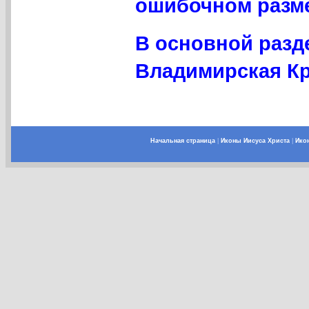
ошибочном разме
В основной разд
Владимирская Кр
Начальная страница
|
Иконы Иисуса Христа
|
Ико