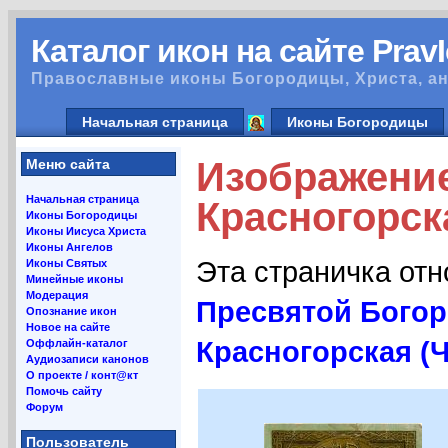
Каталог икон на сайте Prav
Православные иконы Богородицы, Христа, ан
Начальная страница
Иконы Богородицы
Изображени
Меню сайта
Начальная страница
Красногорск
Иконы Богородицы
Иконы Иисуса Христа
Иконы Ангелов
Эта страничка от
Иконы Святых
Минейные иконы
Модерация
Пресвятой Бого
Опознание икон
Новое на сайте
Красногорская (
Оффлайн-каталог
Аудиозаписи канонов
О проекте / конт@кт
Помочь сайту
Форум
Пользователь