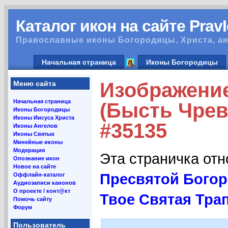
Каталог икон на сайте Prav
Православные иконы Богородицы, Христа, ан
Начальная страница
Иконы Богородицы
Изображени
Меню сайта
Начальная страница
(Бысть Чрев
Иконы Богородицы
Иконы Иисуса Христа
#35135
Иконы Ангелов
Иконы Святых
Минейные иконы
Модерация
Эта страничка от
Опознание икон
Новое на сайте
Пресвятой Богор
Оффлайн-каталог
Аудиозаписи канонов
О проекте / конт@кт
Твое Святая Трап
Помочь сайту
Форум
Пользователь