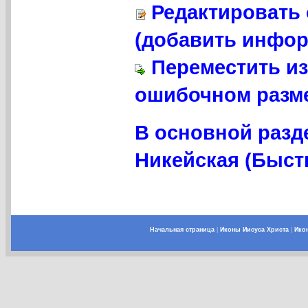
Редактировать 
(добавить инфор
Переместить из
ошибочном разме
В основной разд
Никейская (Бысть
Начальная страница
|
Иконы Иисуса Христа
|
Ико