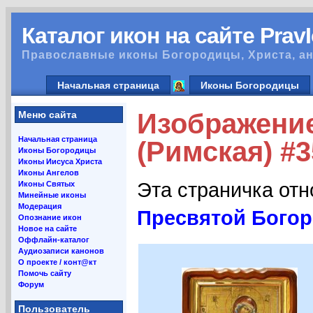
Каталог икон на сайте Prav
Православные иконы Богородицы, Христа, ан
Начальная страница
Иконы Богородицы
Изображени
Меню сайта
Начальная страница
(Римская) #
Иконы Богородицы
Иконы Иисуса Христа
Иконы Ангелов
Эта страничка от
Иконы Святых
Минейные иконы
Модерация
Пресвятой Богор
Опознание икон
Новое на сайте
Оффлайн-каталог
Аудиозаписи канонов
О проекте / конт@кт
Помочь сайту
Форум
Пользователь