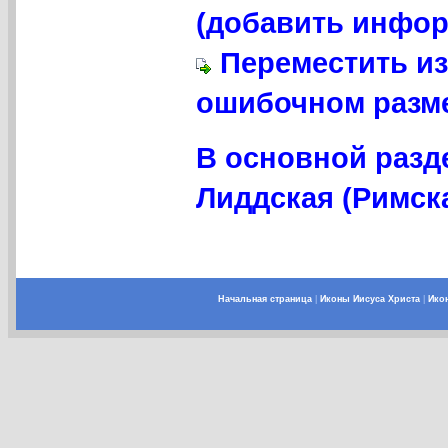
(добавить инфор
Переместить из
ошибочном разме
В основной разд
Лиддская (Римска
Начальная страница
|
Иконы Иисуса Христа
|
Ико